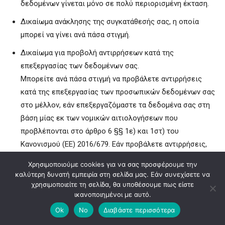
δεδομένων γίνεται μόνο σε πολύ περιορισμένη έκταση.
Δικαίωμα ανάκλησης της συγκατάθεσής σας, η οποία
μπορεί να γίνει ανά πάσα στιγμή.
Δικαίωμα για προβολή αντιρρήσεων κατά της
επεξεργασίας των δεδομένων σας.
Μπορείτε ανά πάσα στιγμή να προβάλετε αντιρρήσεις
κατά της επεξεργασίας των προσωπικών δεδομένων σας
στο μέλλον, εάν επεξεργαζόμαστε τα δεδομένα σας στη
βάση μίας εκ των νομικών αιτιολογήσεων που
προβλέπονται στο άρθρο 6 §§ 1ε) και 1στ) του
Κανονισμού (ΕΕ) 2016/679. Εάν προβάλετε αντιρρήσεις,
θα σταματήσουμε την επεξεργασία των δεδομένων σας,
Χρησιμοποιούμε cookies για να σας προσφέρουμε την
υπό την προϋπόθεση ότι δεν συντρέχουν νόμιμοι λόγοι
καλύτερη δυνατή εμπειρία στη σελίδα μας. Εάν συνεχίσετε να
για περαιτέρω επεξεργασία τους. Η επεξεργασία των
χρησιμοποιείτε τη σελίδα, θα υποθέσουμε πως είστε
ικανοποιημένοι με αυτό.
δεδομένων σας για σκοπούς διαφήμισης δεν συνιστά
νόμιμο λόγο.
Ok
No
Διαβάστε περισσότερα