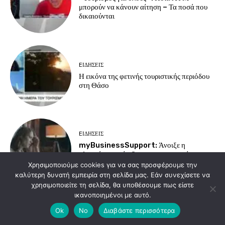
μπορούν να κάνουν αίτηση – Τα ποσά που
δικαιούνται
EΙΔΗΣΕΙΣ
Η εικόνα της φετινής τουριστικής περιόδου
στη Θάσο
EΙΔΗΣΕΙΣ
myBusinessSupport: Άνοιξε η
πλατφόρμα στήριξης για τις επιχειρήσεις της
Σαμοθράκης
Χρησιμοποιούμε cookies για να σας προσφέρουμε την
καλύτερη δυνατή εμπειρία στη σελίδα μας. Εάν συνεχίσετε να
χρησιμοποιείτε τη σελίδα, θα υποθέσουμε πως είστε
ικανοποιημένοι με αυτό.
Load more
Ok
No
Διαβάστε περισσότερα