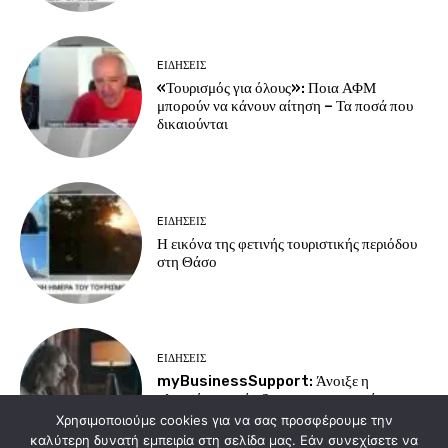
EΙΔΗΣΕΙΣ
«Τουρισμός για όλους»: Ποια ΑΦΜ
μπορούν να κάνουν αίτηση – Τα ποσά που
δικαιούνται
EΙΔΗΣΕΙΣ
Η εικόνα της φετινής τουριστικής περιόδου
στη Θάσο
EΙΔΗΣΕΙΣ
myBusinessSupport: Άνοιξε η
πλατφόρμα στήριξης για τις επιχειρήσεις της
Σαμοθράκης
Χρησιμοποιούμε cookies για να σας προσφέρουμε την
καλύτερη δυνατή εμπειρία στη σελίδα μας. Εάν συνεχίσετε να