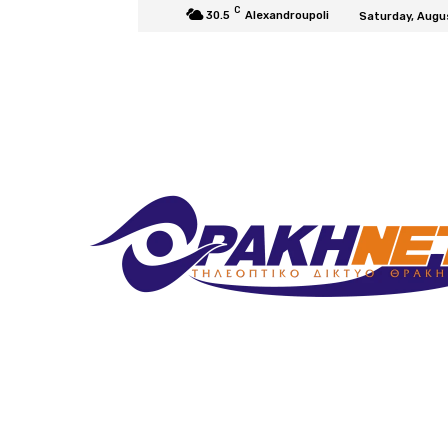
C
30.5
Alexandroupoli
Saturday, Augu