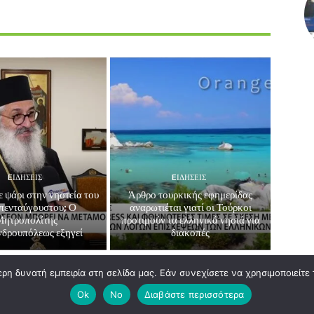
EΙΔΗΣΕΙΣ
EΙΔΗΣΕΙΣ
ε ψάρι στην νηστεία του
Άρθρο τουρκικής εφημερίδας
πενταύγουστου; Ο
αναρωτιέται γιατί οι Τούρκοι
Μητροπολίτης
προτιμούν τα ελληνικά νησιά για
δρουπόλεως εξηγεί
διακοπές
η δυνατή εμπειρία στη σελίδα μας. Εάν συνεχίσετε να χρησιμοποιείτε 
Ok
No
Διαβάστε περισσότερα