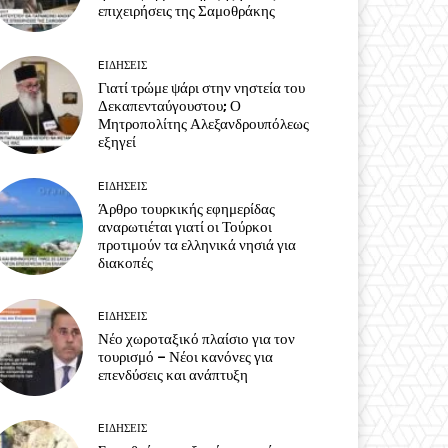
επιχειρήσεις της Σαμοθράκης
EΙΔΗΣΕΙΣ
Γιατί τρώμε ψάρι στην νηστεία του
Δεκαπενταύγουστου; Ο
Μητροπολίτης Αλεξανδρουπόλεως
εξηγεί
EΙΔΗΣΕΙΣ
Άρθρο τουρκικής εφημερίδας
αναρωτιέται γιατί οι Τούρκοι
προτιμούν τα ελληνικά νησιά για
διακοπές
EΙΔΗΣΕΙΣ
Νέο χωροταξικό πλαίσιο για τον
τουρισμό – Νέοι κανόνες για
επενδύσεις και ανάπτυξη
EΙΔΗΣΕΙΣ