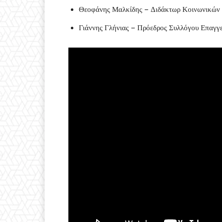
Θεοφάνης Μαλκίδης – Διδάκτωρ Κοινωνικών 
Γιάννης Γλήνιας – Πρόεδρος Συλλόγου Επαγγ