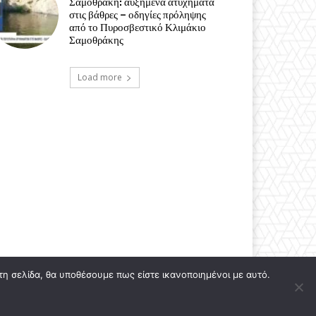
Σαμοθράκη: αυξημένα ατυχήματα
στις βάθρες – οδηγίες πρόληψης
από το Πυροσβεστικό Κλιμάκιο
Σαμοθράκης
Load more
τη σελίδα, θα υποθέσουμε πως είστε ικανοποιημένοι με αυτό.