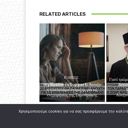
RELATED ARTICLES
EΙΔΗΣΕΙΣ
Γιατί τρώμ
myBusinessSupport: Άνοιξε
Δεκα
η πλατφόρμα στήριξης για τις
επιχειρήσεις της Σαμοθράκης
Αλεξαν
Χρησιμοποιούμε cookies για να σας προσφέρουμε την καλύτερ