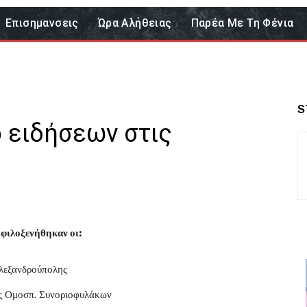
Επισημανσεις
Ώρα Αλήθειας
Παρέα Με Τη Φένια
S
ο ειδήσεων στις
φιλοξενήθηκαν οι:
λεξανδρούπολης
ς Ομοσπ. Συνοριοφυλάκων