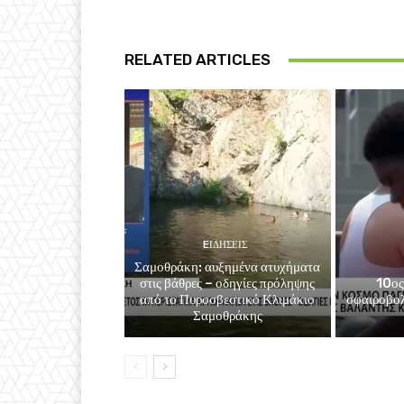
RELATED ARTICLES
EΙΔΗΣΕΙΣ
Σαμοθράκη: αυξημένα ατυχήματα
στις βάθρες – οδηγίες πρόληψης
10ος
από το Πυροσβεστικό Κλιμάκιο
σφαιροβολ
Σαμοθράκης