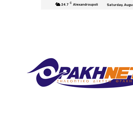
C
24.7
Alexandroupoli
Saturday, Augu