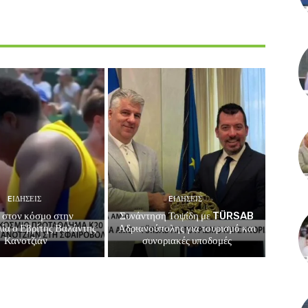
EΙΔΗΣΕΙΣ
EΙΔΗΣΕΙΣ
 στον κόσμο στην
Συνάντηση Τοψίδη με TÜRSAB
ία ο Εβρίτης Βαλάντης
Αδριανούπολης για τουρισμό και
Κανοτζιάν
συνοριακές υποδομές