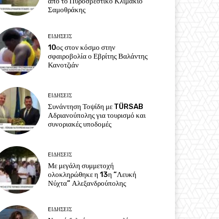
από το Πυροσβεστικό Κλιμάκιο
Σαμοθράκης
EΙΔΗΣΕΙΣ
10ος στον κόσμο στην
σφαιροβολία ο Εβρίτης Βαλάντης
Κανοτζιάν
EΙΔΗΣΕΙΣ
Συνάντηση Τοψίδη με TÜRSAB
Αδριανούπολης για τουρισμό και
συνοριακές υποδομές
EΙΔΗΣΕΙΣ
Με μεγάλη συμμετοχή
ολοκληρώθηκε η 13η “Λευκή
Νύχτα” Αλεξανδρούπολης
EΙΔΗΣΕΙΣ