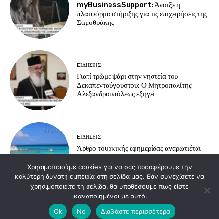
myBusinessSupport: Άνοιξε η
πλατφόρμα στήριξης για τις επιχειρήσεις της
Σαμοθράκης
EΙΔΗΣΕΙΣ
Γιατί τρώμε ψάρι στην νηστεία του
Δεκαπενταύγουστου; Ο Μητροπολίτης
Αλεξανδρουπόλεως εξηγεί
EΙΔΗΣΕΙΣ
Άρθρο τουρκικής εφημερίδας αναρωτιέται
γιατί οι Τούρκοι προτιμούν τα ελληνικά
νησιά για διακοπές
Χρησιμοποιούμε cookies για να σας προσφέρουμε την
καλύτερη δυνατή εμπειρία στη σελίδα μας. Εάν συνεχίσετε να
χρησιμοποιείτε τη σελίδα, θα υποθέσουμε πως είστε
ικανοποιημένοι με αυτό.
Load more
Ok
No
Διαβάστε περισσότερα