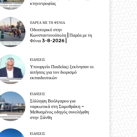
κτηνοτροφίας
ΠΑΡΈΑ ΜΕ ΤΗ ΦΈΝΙΑ
Οδοιπορικό στην
Κωνσταντινούπολη | Παρέα με τη
Φένια 3-8-2026 |
EΙΔΗΣΕΙΣ
Υπουργείο Παιδείας: ξεκίνησαν οι
αιτήσεις για τον διορισμό
εκπαιδευτικών
EΙΔΗΣΕΙΣ
Σύλληψη Βούλγαρου για
ναρκωτικά στη Σαμοθράκη –
Μεθυσμένος οδηγός συνελήφθη
στην Ξάνθη
EΙΔΗΣΕΙΣ