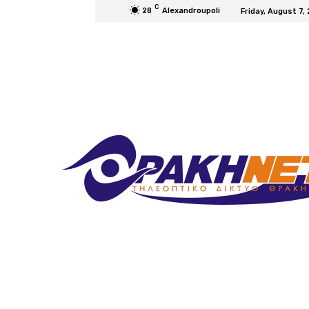
C
28
Alexandroupoli
Friday, August 7,