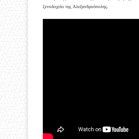
ξενοδοχείο της Αλεξανδρούπολης.