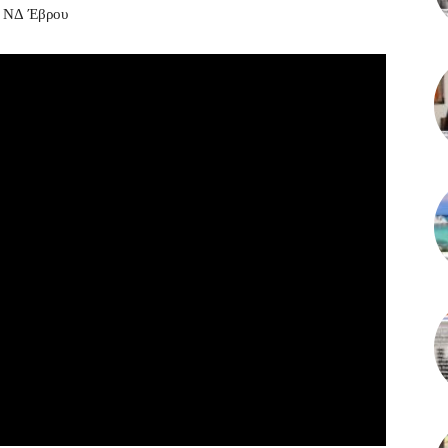
ς ΝΔ Έβρου