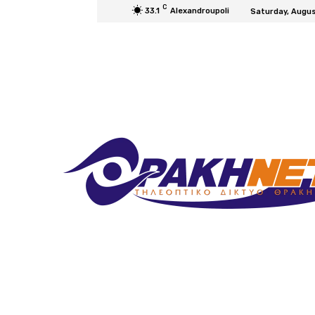
C
33.1
Alexandroupoli
Saturday, Augus