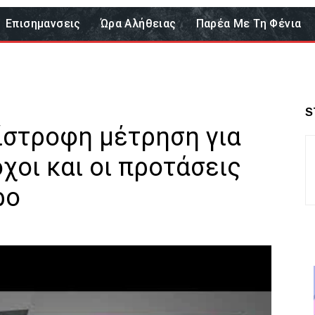
Επισημανσεις
Ώρα Αλήθειας
Παρέα Με Τη Φένια
S
ίστροφη μέτρηση για
χοι και οι προτάσεις
ρο