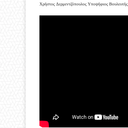
Χρήστος Δερμεντζόπουλος Υποψήφιος Βουλευτή