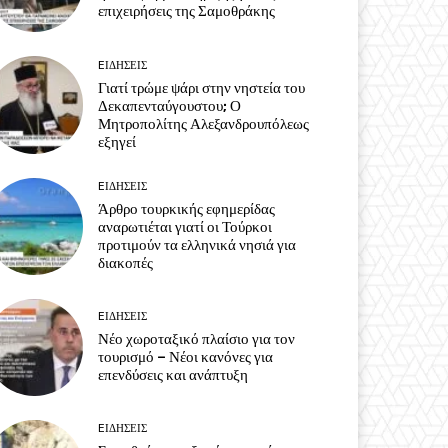
επιχειρήσεις της Σαμοθράκης
EΙΔΗΣΕΙΣ
Γιατί τρώμε ψάρι στην νηστεία του
Δεκαπενταύγουστου; Ο
Μητροπολίτης Αλεξανδρουπόλεως
εξηγεί
EΙΔΗΣΕΙΣ
Άρθρο τουρκικής εφημερίδας
αναρωτιέται γιατί οι Τούρκοι
προτιμούν τα ελληνικά νησιά για
διακοπές
EΙΔΗΣΕΙΣ
Νέο χωροταξικό πλαίσιο για τον
τουρισμό – Νέοι κανόνες για
επενδύσεις και ανάπτυξη
EΙΔΗΣΕΙΣ