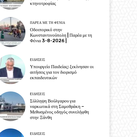
κτηνοτροφίας
ΠΑΡΈΑ ΜΕ ΤΗ ΦΈΝΙΑ
Οδοιπορικό στην
Κωνσταντινούπολη | Παρέα με τη
Φένια 3-8-2026 |
EΙΔΗΣΕΙΣ
Υπουργείο Παιδείας: ξεκίνησαν οι
αιτήσεις για τον διορισμό
εκπαιδευτικών
EΙΔΗΣΕΙΣ
Σύλληψη Βούλγαρου για
ναρκωτικά στη Σαμοθράκη –
Μεθυσμένος οδηγός συνελήφθη
στην Ξάνθη
EΙΔΗΣΕΙΣ