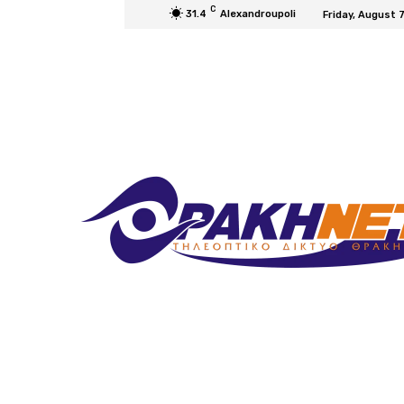
C
31.4
Alexandroupoli
Friday, August 