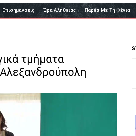
Επισημανσεις
Ώρα Αλήθειας
Παρέα Με Τη Φένια
S
γικά τμήματα
 Αλεξανδρούπολη