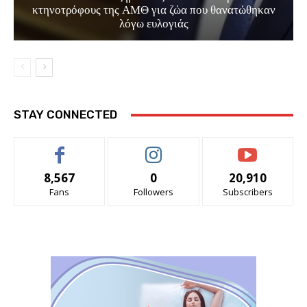
κτηνοτρόφους της ΑΜΘ για ζώα που θανατώθηκαν
λόγω ευλογιάς
STAY CONNECTED
8,567
0
20,910
Fans
Followers
Subscribers