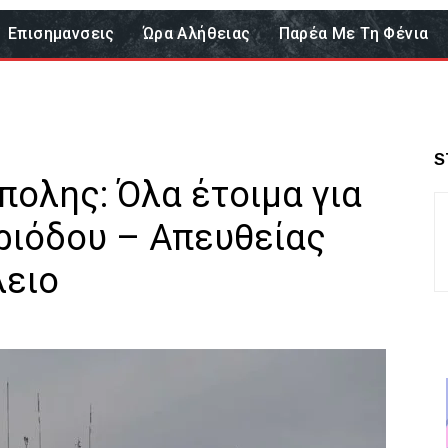
Επισημανσεις
Ώρα Αλήθειας
Παρέα Με Τη Φένια
S
ολης: Όλα έτοιμα για
ριόδου – Απευθείας
λειο