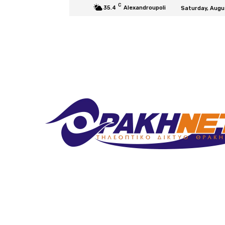
C
35.4
Alexandroupoli
Saturday, Augu