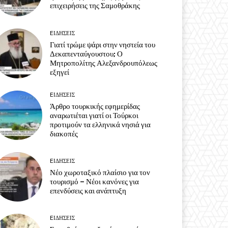
επιχειρήσεις της Σαμοθράκης
EΙΔΗΣΕΙΣ
Γιατί τρώμε ψάρι στην νηστεία του
Δεκαπενταύγουστου; Ο
Μητροπολίτης Αλεξανδρουπόλεως
εξηγεί
EΙΔΗΣΕΙΣ
Άρθρο τουρκικής εφημερίδας
αναρωτιέται γιατί οι Τούρκοι
προτιμούν τα ελληνικά νησιά για
διακοπές
EΙΔΗΣΕΙΣ
Νέο χωροταξικό πλαίσιο για τον
τουρισμό – Νέοι κανόνες για
επενδύσεις και ανάπτυξη
EΙΔΗΣΕΙΣ