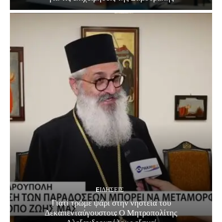
EΙΔΗΣΕΙΣ
Γιατί τρώμε ψάρι στην νηστεία του
Δεκαπενταύγουστου; Ο Μητροπολίτης