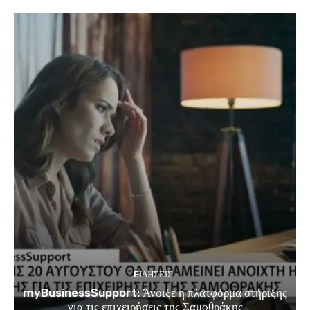
EΙΔΗΣΕΙΣ
myBusinessSupport: Άνοιξε η πλατφόρμα στήριξης
για τις επιχειρήσεις της Σαμοθράκης