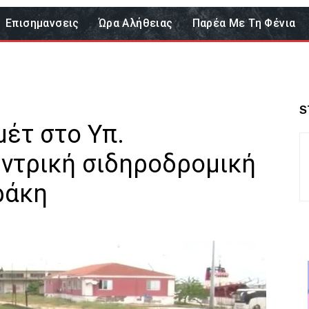
Επισημανσεις
Ώρα Αλήθειας
Παρέα Με Τη Φένια
S
έτ στο Υπ.
ντρική σιδηροδρομική
ράκη