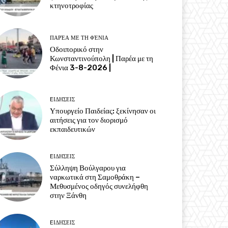
κτηνοτροφίας
ΠΑΡΈΑ ΜΕ ΤΗ ΦΈΝΙΑ
Οδοιπορικό στην
Κωνσταντινούπολη | Παρέα με τη
Φένια 3-8-2026 |
EΙΔΗΣΕΙΣ
Υπουργείο Παιδείας: ξεκίνησαν οι
αιτήσεις για τον διορισμό
εκπαιδευτικών
EΙΔΗΣΕΙΣ
Σύλληψη Βούλγαρου για
ναρκωτικά στη Σαμοθράκη –
Μεθυσμένος οδηγός συνελήφθη
στην Ξάνθη
EΙΔΗΣΕΙΣ