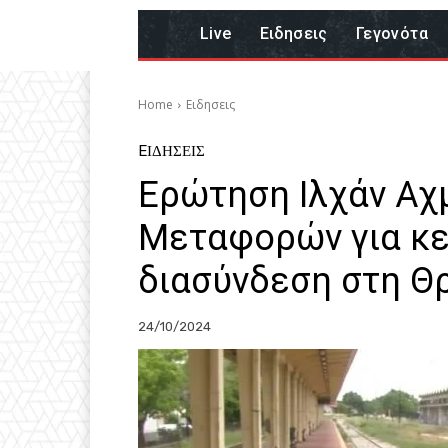
Live
Eιδησεις
Γεγονότα
Home
Eιδησεις
EΙΔΗΣΕΙΣ
Ερώτηση Ιλχάν Αχμ
Μεταφορών για κε
διασύνδεση στη Θ
24/10/2024