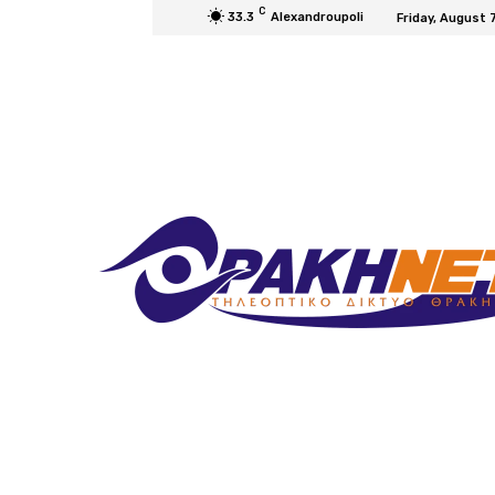
C
33.3
Alexandroupoli
Friday, August 