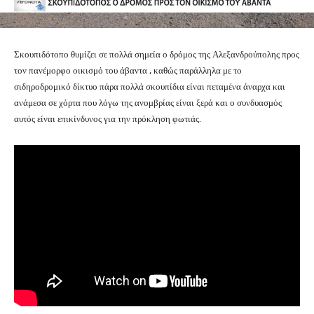
Σκουπιδότοπο θυμίζει σε πολλά σημεία ο δρόμος της Αλεξανδρούπολης προς
τον πανέμορφο οικισμό του άβαντα , καθώς παράλληλα με το
σιδηροδρομικό δίκτυο πάρα πολλά σκουπίδια είναι πεταμένα άναρχα και
ανάμεσα σε χόρτα που λόγω της ανομβρίας είναι ξερά και ο συνδυασμός
αυτός είναι επικίνδυνος για την πρόκληση φωτιάς.