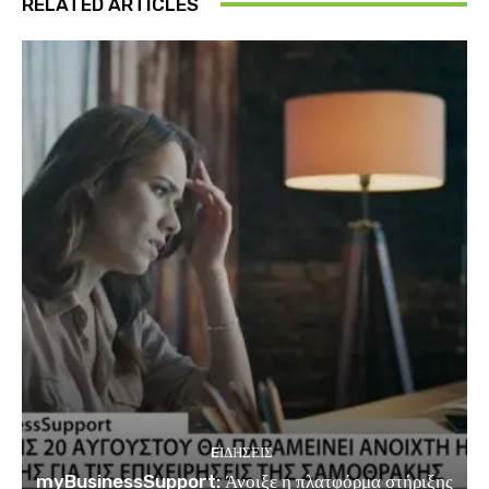
RELATED ARTICLES
EΙΔΗΣΕΙΣ
myBusinessSupport: Άνοιξε η πλατφόρμα στήριξης