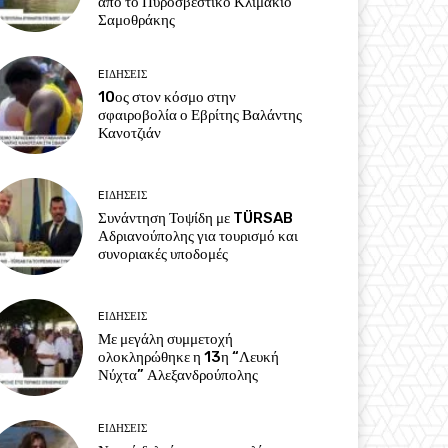
από το Πυροσβεστικό Κλιμάκιο
Σαμοθράκης
EΙΔΗΣΕΙΣ
10ος στον κόσμο στην
σφαιροβολία ο Εβρίτης Βαλάντης
Κανοτζιάν
EΙΔΗΣΕΙΣ
Συνάντηση Τοψίδη με TÜRSAB
Αδριανούπολης για τουρισμό και
συνοριακές υποδομές
EΙΔΗΣΕΙΣ
Με μεγάλη συμμετοχή
ολοκληρώθηκε η 13η “Λευκή
Νύχτα” Αλεξανδρούπολης
EΙΔΗΣΕΙΣ