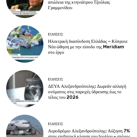
απώλεια της κτηνιάτρου Τζούλιας
Γραμμενίδου
EΙΔΗΣΕΙΣ
Ηλεκτρική διασύνδεση Ελλάδας – Κύπρου:
Νέα ώθηση με την είσοδο της Meridiam
στο έργο
EΙΔΗΣΕΙΣ
ΔΕΥΑ Αλεξανδρούπολης: Δωρεάν αλλαγή
ονόματος στις παροχές ύδρευσης έως το
τέλος του 2026
EΙΔΗΣΕΙΣ
Αεροδρόμιο Αλεξανδρούπολης: Αύξηση 7%
στην επιβατική κίνηση του Ιουλίου – στόχος