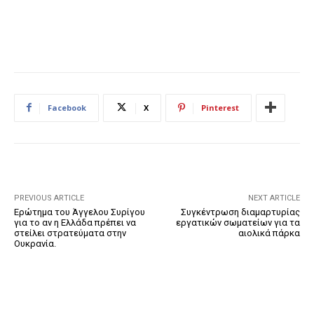
Facebook
X
Pinterest
PREVIOUS ARTICLE
NEXT ARTICLE
Ερώτημα του Άγγελου Συρίγου
Συγκέντρωση διαμαρτυρίας
για το αν η Ελλάδα πρέπει να
εργατικών σωματείων για τα
στείλει στρατεύματα στην
αιολικά πάρκα
Ουκρανία.