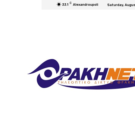
C
33.1
Alexandroupoli
Saturday, Augus