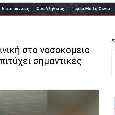
Επισημανσεις
Ώρα Αλήθειας
Παρέα Με Τη Φένια
S
ινική στο νοσοκομείο
πιτύχει σημαντικές