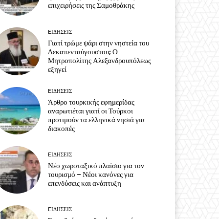
επιχειρήσεις της Σαμοθράκης
EΙΔΗΣΕΙΣ
Γιατί τρώμε ψάρι στην νηστεία του
Δεκαπενταύγουστου; Ο
Μητροπολίτης Αλεξανδρουπόλεως
εξηγεί
EΙΔΗΣΕΙΣ
Άρθρο τουρκικής εφημερίδας
αναρωτιέται γιατί οι Τούρκοι
προτιμούν τα ελληνικά νησιά για
διακοπές
EΙΔΗΣΕΙΣ
Νέο χωροταξικό πλαίσιο για τον
τουρισμό – Νέοι κανόνες για
επενδύσεις και ανάπτυξη
EΙΔΗΣΕΙΣ