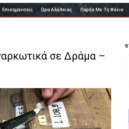
Επισημανσεις
Ώρα Αλήθειας
Παρέα Με Τη Φένια
S
 ναρκωτικά σε Δράμα –