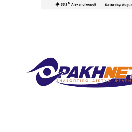
C
33.1
Alexandroupoli
Saturday, Augus