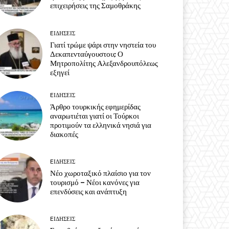
επιχειρήσεις της Σαμοθράκης
EΙΔΗΣΕΙΣ
Γιατί τρώμε ψάρι στην νηστεία του
Δεκαπενταύγουστου; Ο
Μητροπολίτης Αλεξανδρουπόλεως
εξηγεί
EΙΔΗΣΕΙΣ
Άρθρο τουρκικής εφημερίδας
αναρωτιέται γιατί οι Τούρκοι
προτιμούν τα ελληνικά νησιά για
διακοπές
EΙΔΗΣΕΙΣ
Νέο χωροταξικό πλαίσιο για τον
τουρισμό – Νέοι κανόνες για
επενδύσεις και ανάπτυξη
EΙΔΗΣΕΙΣ