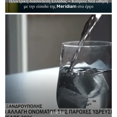
Ηλεκτρική διασύνδεση Ελλάδας – Κύπρου: Νέα ώθηση
με την είσοδο της Meridiam στο έργο
EΙΔΗΣΕΙΣ