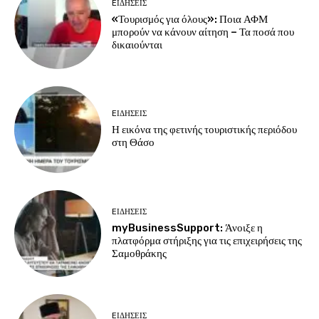
EΙΔΗΣΕΙΣ
«Τουρισμός για όλους»: Ποια ΑΦΜ
μπορούν να κάνουν αίτηση – Τα ποσά που
δικαιούνται
EΙΔΗΣΕΙΣ
Η εικόνα της φετινής τουριστικής περιόδου
στη Θάσο
EΙΔΗΣΕΙΣ
myBusinessSupport: Άνοιξε η
πλατφόρμα στήριξης για τις επιχειρήσεις της
Σαμοθράκης
EΙΔΗΣΕΙΣ