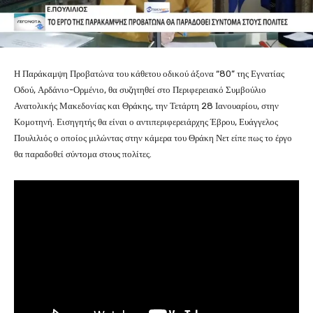
Η Παράκαμψη Προβατώνα του κάθετου οδικού άξονα “80” της Εγνατίας
Οδού, Αρδάνιο-Ορμένιο, θα συζητηθεί στο Περιφερειακό Συμβούλιο
Ανατολικής Μακεδονίας και Θράκης, την Τετάρτη 28 Ιανουαρίου, στην
Κομοτηνή. Εισηγητής θα είναι ο αντιπεριφερειάρχης Έβρου, Ευάγγελος
Πουλιλιός ο οποίος μιλώντας στην κάμερα του Θράκη Νετ είπε πως το έργο
θα παραδοθεί σύντομα στους πολίτες.