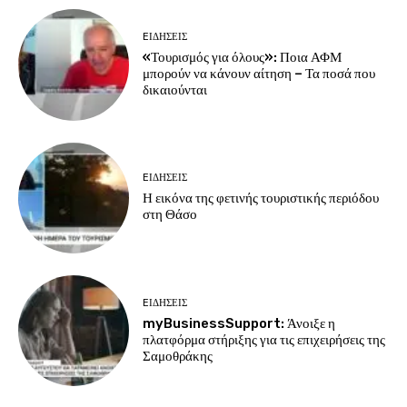
EΙΔΗΣΕΙΣ
«Τουρισμός για όλους»: Ποια ΑΦΜ
μπορούν να κάνουν αίτηση – Τα ποσά που
δικαιούνται
EΙΔΗΣΕΙΣ
Η εικόνα της φετινής τουριστικής περιόδου
στη Θάσο
EΙΔΗΣΕΙΣ
myBusinessSupport: Άνοιξε η
πλατφόρμα στήριξης για τις επιχειρήσεις της
Σαμοθράκης