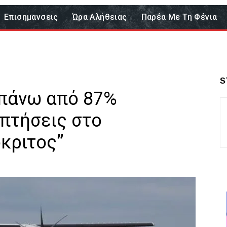
Επισημανσεις
Ώρα Αλήθειας
Παρέα Με Τη Φένια
S
πάνω από 87%
 πτήσεις στο
κριτος”