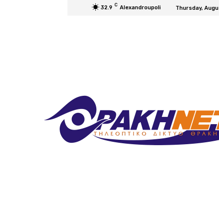
C
32.9
Alexandroupoli
Thursday, Augu