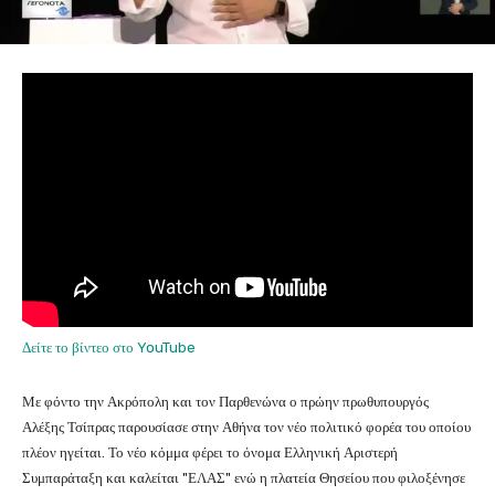
Δείτε το βίντεο στο YouTube
Με φόντο την Ακρόπολη και τον Παρθενώνα ο πρώην πρωθυπουργός
Αλέξης Τσίπρας παρουσίασε στην Αθήνα τον νέο πολιτικό φορέα του οποίου
πλέον ηγείται. Το νέο κόμμα φέρει το όνομα Ελληνική Αριστερή
Συμπαράταξη και καλείται "ΕΛΑΣ" ενώ η πλατεία Θησείου που φιλοξένησε