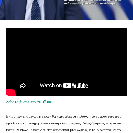
Δείτε το βίντεο στο YouTube
Εντός των επόμενων ημερών θα κατατεθεί στη Βουλή, το νομοσχέδιο που
προβλέπει την πλήρη απαγόρευση κυκλοφορίας στους δρόμους, ανηλίκων
κάτω 18 ετών με πατίνια, είτε αυτά είναι μισθωμένα, είτε ιδιόκτητα. Αυτό