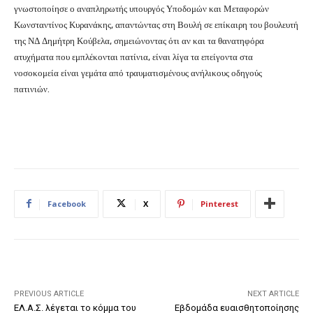
γνωστοποίησε ο αναπληρωτής υπουργός Υποδομών και Μεταφορών
Κωνσταντίνος Κυρανάκης, απαντώντας στη Βουλή σε επίκαιρη του βουλευτή
της ΝΔ Δημήτρη Κούβελα, σημειώνοντας ότι αν και τα θανατηφόρα
ατυχήματα που εμπλέκονται πατίνια, είναι λίγα τα επείγοντα στα
νοσοκομεία είναι γεμάτα από τραυματισμένους ανήλικους οδηγούς
πατινιών.
Facebook
X
Pinterest
PREVIOUS ARTICLE
NEXT ARTICLE
ΕΛ.Α.Σ. λέγεται το κόμμα του
Εβδομάδα ευαισθητοποίησης