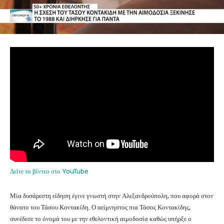
Δείτε το βίντεο στο YouTube
Μία δυσάρεστη είδηση έγινε γνωστή στην Αλεξανδρούπολη, που αφορά στον
θάνατο του Τάσου Κοντακίδη. Ο αείμνηστος πια Τάσος Κοντακίδης,
συνέδεσε το όνομά του με την εθελοντική αιμοδοσία καθώς υπήρξε ο