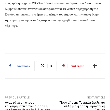
προς χρήση μέχρι το 2030 ωστόσο έπειτα από απόφαση του Διοικητικού
Συμβουλίου του Οργανισμού αποφασίστηκε εκ νέου η παραχώρησή της.
Ωστόσο ανικανοποίητο έμεινε το αίτημα του Δήμου για την παραχώρηση
της κυριότητας της έκτασης στην οποία είχε ζητηθεί και η έκταση του
πάρκινγκ.
Facebook
X
Pinterest
PREVIOUS ARTICLE
NEXT ARTICLE
Αναστάτωση στους
“Πόρτα” στην Τουρκία έριξε για
επιχειρηματίες του ΄’Εβρου η
άλλη μία φορά η Ευρωπαϊκή
κατάργηση δωρεάν διέλευσης
Ένωση