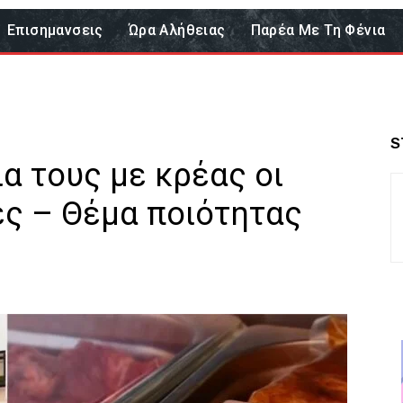
Επισημανσεις
Ώρα Αλήθειας
Παρέα Με Τη Φένια
S
ια τους με κρέας οι
ες – Θέμα ποιότητας