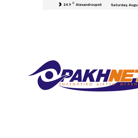
C
24.9
Alexandroupoli
Saturday, Augu