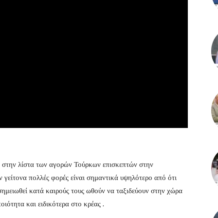
ά στην λίστα των αγορών Τούρκων επισκεπτών στην
 γείτονα πολλές φορές είναι σημαντικά υψηλότερο από ότι
ημειωθεί κατά καιρούς τους ωθούν να ταξιδεύουν στην χώρα
ποιότητα και ειδικότερα στο κρέας .