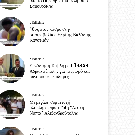
από το Πυροσβεστικό Κλιμάκιο
Σαμοθράκης
EΙΔΗΣΕΙΣ
10ος στον κόσμο στην
σφαιροβολία ο Εβρίτης Βαλάντης
Κανοτζιάν
EΙΔΗΣΕΙΣ
Συνάντηση Τοψίδη με TÜRSAB
Αδριανούπολης για τουρισμό και
συνοριακές υποδομές
EΙΔΗΣΕΙΣ
Με μεγάλη συμμετοχή
ολοκληρώθηκε η 13η “Λευκή
Νύχτα” Αλεξανδρούπολης
EΙΔΗΣΕΙΣ