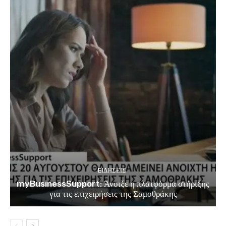
EΙΔΗΣΕΙΣ
myBusinessSupport: Άνοιξε η πλατφόρμα στήριξης
για τις επιχειρήσεις της Σαμοθράκης