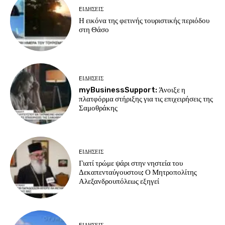
EΙΔΗΣΕΙΣ
Η εικόνα της φετινής τουριστικής περιόδου
στη Θάσο
EΙΔΗΣΕΙΣ
myBusinessSupport: Άνοιξε η
πλατφόρμα στήριξης για τις επιχειρήσεις της
Σαμοθράκης
EΙΔΗΣΕΙΣ
Γιατί τρώμε ψάρι στην νηστεία του
Δεκαπενταύγουστου; Ο Μητροπολίτης
Αλεξανδρουπόλεως εξηγεί