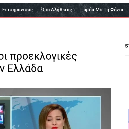
Επισημανσεις
Ώρα Αλήθειας
Παρέα Με Τη Φένια
S
οι προεκλογικές
ην Ελλάδα