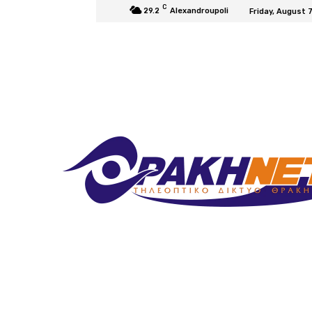
C
29.2
Alexandroupoli
Friday, August 