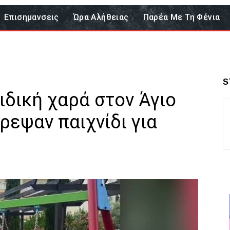
Επισημανσεις
Ώρα Αλήθειας
Παρέα Με Τη Φένια
S
ιδική χαρά στον Άγιο
ρεψαν παιχνίδι για