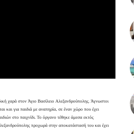
δική χαρά στον Άγιο Βασίλειο Αλεξανδρούπολης. Άγνωστοι
αι και για παιδιά με αναπηρία, σε έναν χώρο που έχει
αιδιών στο παιχνίδι. Το όργανο τέθηκε άμεσα εκτός
 Αλεξανδρούπολης προχωρά στην αποκατάστασή του και έχει