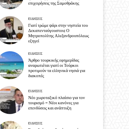
επιχειρήσεις της Σαμοθράκης
EΙΔΗΣΕΙΣ
Γιατί τρώμε ψάρι στην νηστεία του
Δεκαπενταύγουστου; Ο
Μητροπολίτης Αλεξανδρουπόλεως
εξηγεί
EΙΔΗΣΕΙΣ
Άρθρο τουρκικής εφημερίδας
αναρωτιέται γιατί οι Τούρκοι
προτιμούν τα ελληνικά νησιά για
διακοπές
EΙΔΗΣΕΙΣ
Νέο χωροταξικό πλαίσιο για τον
τουρισμό – Νέοι κανόνες για
επενδύσεις και ανάπτυξη
EΙΔΗΣΕΙΣ