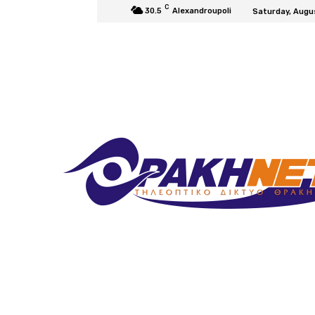
C
30.5
Alexandroupoli
Saturday, Augu